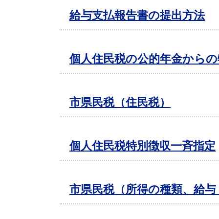
給与支払報告書の提出方法
個人住民税の公的年金からの
市県民税（住民税）
個人住民税特別徴収一斉指定
市県民税（所得の種類、給与