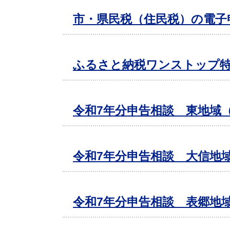
市・県民税（住民税）の電子
ふるさと納税ワンストップ
令和7年分申告相談 東地域
令和7年分申告相談 大信地
令和7年分申告相談 表郷地