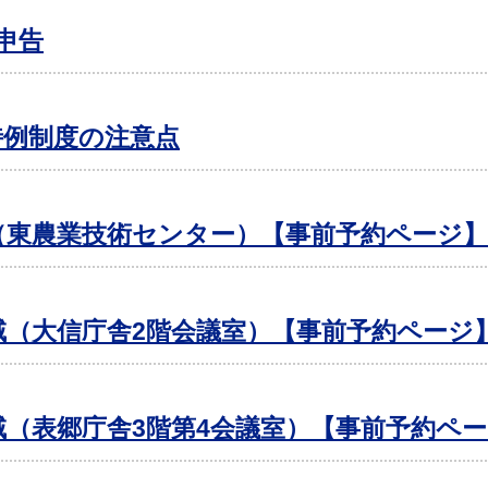
申告
特例制度の注意点
（東農業技術センター）【事前予約ページ】
域（大信庁舎2階会議室）【事前予約ページ
域（表郷庁舎3階第4会議室）【事前予約ペ