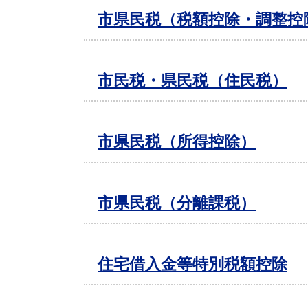
市県民税（税額控除・調整控
市民税・県民税（住民税）
市県民税（所得控除）
市県民税（分離課税）
住宅借入金等特別税額控除