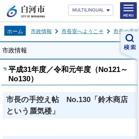
MULTILINGUAL
ホーム
市政情報
市長室へようこそ
市長の手
市政情報
平成31年度／令和元年度（No121～
No130）
市長の手控え帖 No.130「鈴木商店
という蜃気楼」