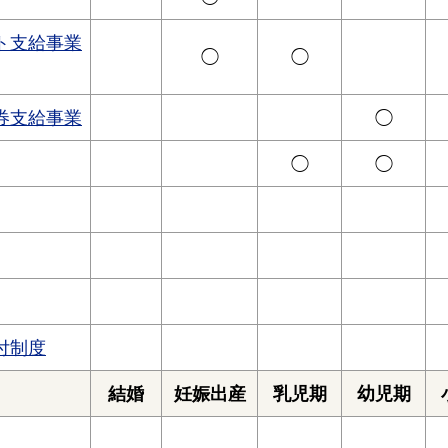
ト支給事業
◯
◯
券支給事業
◯
◯
◯
付制度
結婚
妊娠出産
乳児期
幼児期