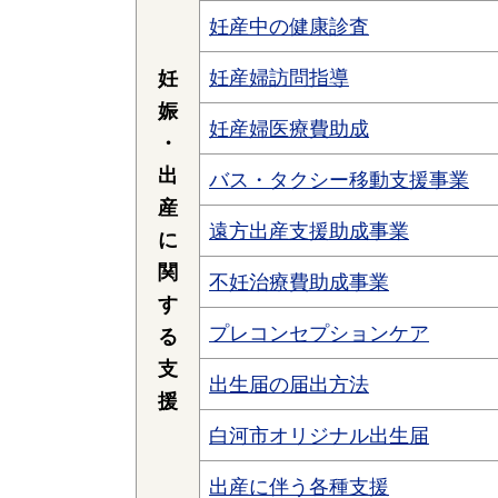
妊産中の健康診査
妊産婦訪問指導
妊
娠
妊産婦医療費助成
・
出
バス・タクシー移動支援事業
産
遠方出産支援助成事業
に
関
不妊治療費助成事業
す
プレコンセプションケア
る
支
出生届の届出方法
援
白河市オリジナル出生届
出産に伴う各種支援