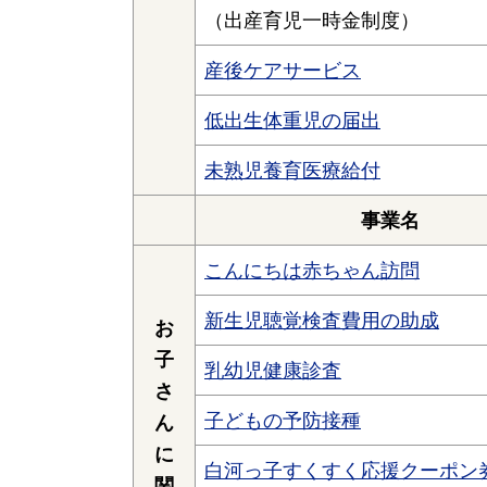
（出産育児一時金制度）
産後ケアサービス
低出生体重児の届出
未熟児養育医療給付
事業名
こんにちは赤ちゃん訪問
新生児聴覚検査費用の助成
お
子
乳幼児健康診査
さ
子どもの予防接種
ん
に
白河っ子すくすく応援クーポン
関