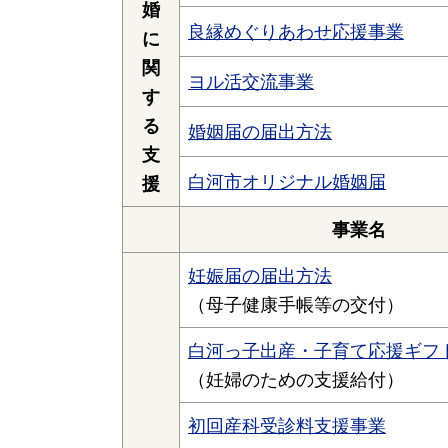
婚
良縁めぐりあわせ応援事業
に
関
ヨル活交流事業
す
る
婚姻届の届出方法
支
白河市オリジナル婚姻届
援
事業名
妊娠届の届出方法
（母子健康手帳等の交付）
白河っ子出産・子育て応援ギフ
（妊婦のための支援給付）
初回産科受診料支援事業