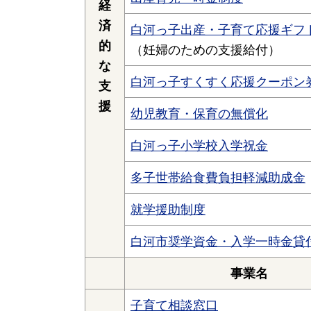
経
済
白河っ子出産・子育て応援ギフ
的
（妊婦のための支援給付）
な
白河っ子すくすく応援クーポン
支
援
幼児教育・保育の無償化
白河っ子小学校入学祝金
多子世帯給食費負担軽減助成金
就学援助制度
白河市奨学資金・入学一時金貸
事業名
子育て相談窓口