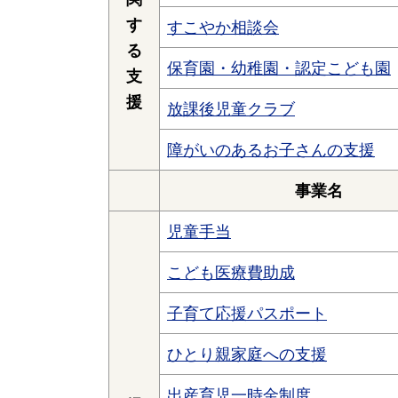
す
すこやか相談会
る
保育園・幼稚園・認定こども園
支
援
放課後児童クラブ
障がいのあるお子さんの支援
事業名
児童手当
こども医療費助成
子育て応援パスポート
ひとり親家庭への支援
出産育児一時金制度