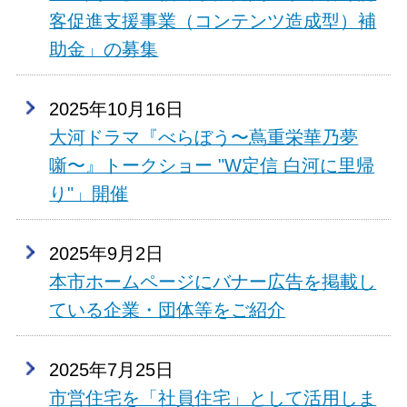
客促進支援事業（コンテンツ造成型）補
助金」の募集
2025年10月16日
大河ドラマ『べらぼう〜蔦重栄華乃夢
噺〜』トークショー "W定信 白河に里帰
り"」開催
2025年9月2日
本市ホームページにバナー広告を掲載し
ている企業・団体等をご紹介
2025年7月25日
市営住宅を「社員住宅」として活用しま